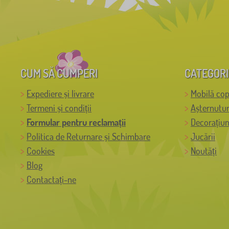
CUM SĂ CUMPERI
CATEGORI
Expediere și livrare
Mobilă cop
Termeni și condiții
Așternutur
Formular pentru reclamații
Decorațiun
Politica de Returnare și Schimbare
Jucării
Cookies
Noutăți
Blog
Contactați-ne