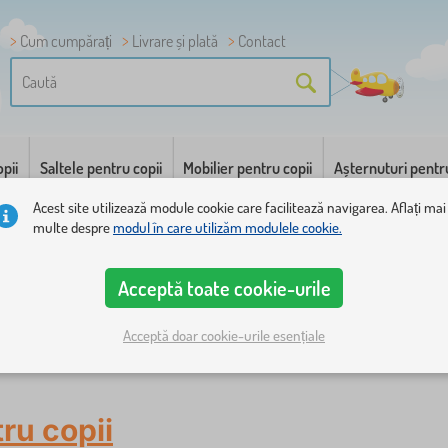
Cum cumpărați
Livrare și plată
Contact
pii
Saltele pentru copii
Mobilier pentru copii
Așternuturi pentr
Acest site utilizează module cookie care facilitează navigarea. Aflați mai
multe despre
modul în care utilizăm modulele cookie.
Acceptă toate cookie-urile
Acceptă doar cookie-urile esențiale
ele
ru copii