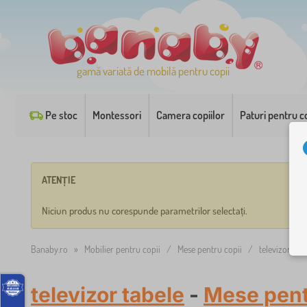
gamă variată de mobilă pentru copii
Pe stoc
Montessori
Camera copiilor
Paturi pentru co
ATENȚIE
Niciun produs nu corespunde parametrilor selectați.
Banaby.ro
»
Mobilier pentru copii
/
Mese pentru copii
/
televizor tab
televizor tabele
-
Mese pent