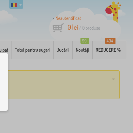
Neautentificat
0 lei
/
0
produse
99
404
u pat
Totul pentru sugari
Jucării
Noutăți
REDUCERE %
×