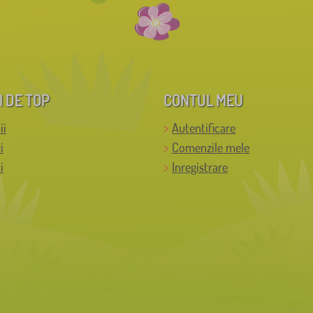
I DE TOP
CONTUL MEU
ii
Autentificare
i
Comenzile mele
i
Inregistrare