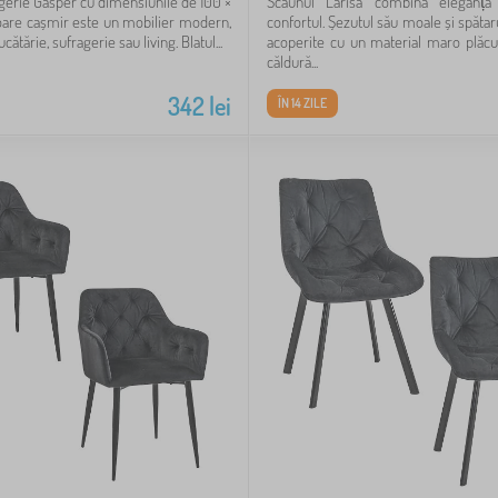
gerie Gasper cu dimensiunile de 100 ×
Scaunul Larisa combină eleganț
oare cașmir este un mobilier modern,
confortul. Șezutul său moale și spătaru
cătărie, sufragerie sau living. Blatul...
acoperite cu un material maro plăcu
căldură...
342
lei
ÎN 14 ZILE