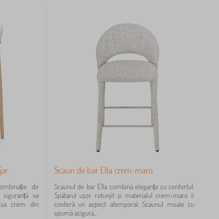
jar
Scaun de bar Ella crem-maro
ombinație de
Scaunul de bar Ella combină eleganța cu confortul.
u siguranță va
Spătarul ușor rotunjit și materialul crem-maro îi
a sa crem din
conferă un aspect atemporal. Scaunul moale cu
spumă asigură...