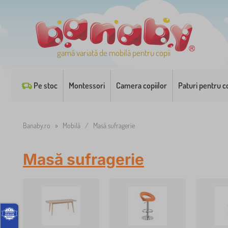
gamă variată de mobilă pentru copii
Pe stoc
Montessori
Camera copiilor
Paturi pentru co
Banaby.ro
»
Mobilă
/
Masă sufragerie
Masă sufragerie