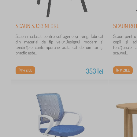
SCĂUN SJ.33 NEGRU
SCAUN ROT
Scaun matlasat pentru sufragerie și living, fabricat
Scaun pentru c
din material de tip velur.Designul modern și
copii și ado
tendințele contemporane arată cât de uimitor și
funcționale 
practic este...
scaunul...
353
lei
ÎN 14 ZILE
ÎN 14 ZILE