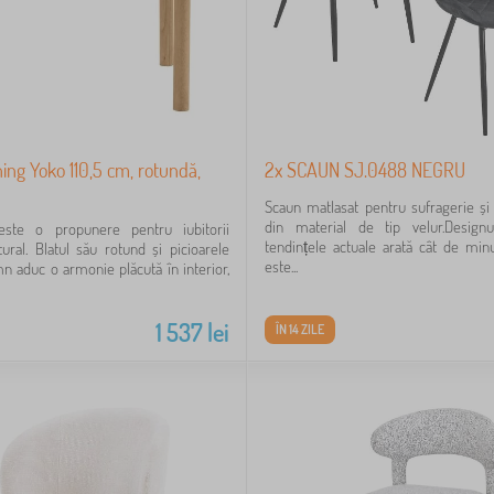
ing Yoko 110,5 cm, rotundă,
2x SCAUN SJ.0488 NEGRU
Scaun matlasat pentru sufragerie și l
din material de tip velur.Desig
ste o propunere pentru iubitorii
tendințele actuale arată cât de minu
tural. Blatul său rotund și picioarele
este...
mn aduc o armonie plăcută în interior,
1 537
lei
ÎN 14 ZILE