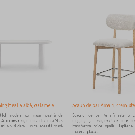
ing Mesilla albă, cu lamele
Scaun de bar Amalfi, crem, ste
stilul modern cu masa noastră de
Scaunul de bar Amalfi este o c
. Cu o construcție solidă din placă MDF,
eleganță și funcționalitate, care c
gant alb și detalii unice, această masă
transforma orice spațiu. Tapițeri
material plăcut...