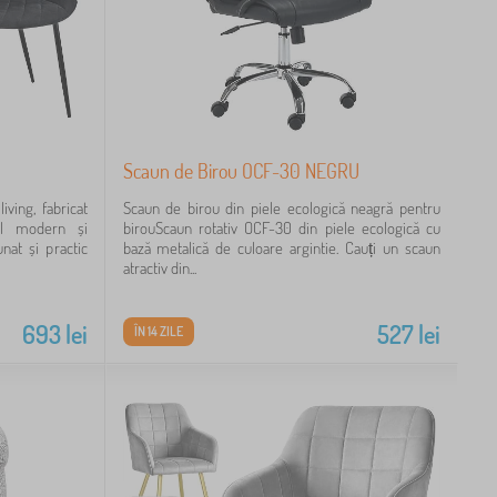
Scaun de Birou OCF-30 NEGRU
iving, fabricat
Scaun de birou din piele ecologică neagră pentru
nul modern și
birouScaun rotativ OCF-30 din piele ecologică cu
nat și practic
bază metalică de culoare argintie. Cauți un scaun
atractiv din...
693
lei
527
lei
ÎN 14 ZILE