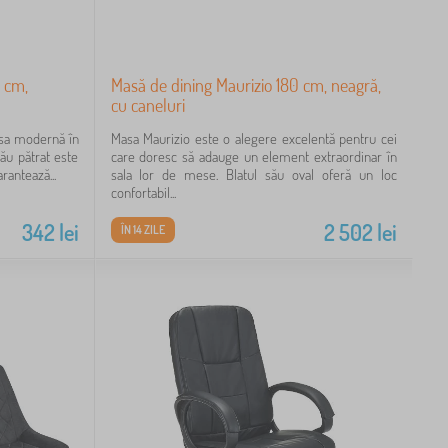
 cm,
Masă de dining Maurizio 180 cm, neagră,
cu caneluri
sa modernă în
Masa Maurizio este o alegere excelentă pentru cei
său pătrat este
care doresc să adauge un element extraordinar în
rantează...
sala lor de mese. Blatul său oval oferă un loc
confortabil...
342
lei
2 502
lei
ÎN 14 ZILE