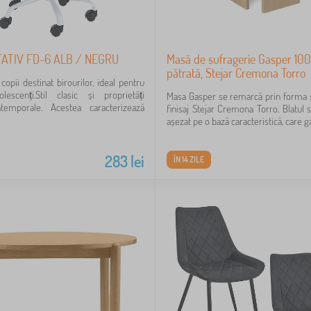
ATIV FD-6 ALB / NEGRU
Masă de sufragerie Gasper 100
pătrată, Stejar Cremona Torro
opii destinat birourilor, ideal pentru
lescenți.Stil clasic și proprietăți
Masa Gasper se remarcă prin forma 
atemporale. Acestea caracterizează
finisaj Stejar Cremona Torro. Blatul 
așezat pe o bază caracteristică, care ga
283
lei
ÎN 14 ZILE