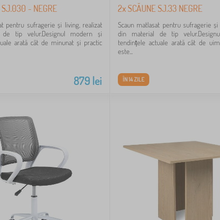
 SJ.030 - NEGRE
2x SCĂUNE SJ.33 NEGRE
 pentru sufragerie și living, realizat
Scaun matlasat pentru sufragerie și l
 de tip velur.Designul modern și
din material de tip velur.Desig
tuale arată cât de minunat și practic
tendințele actuale arată cât de uimi
este...
879
lei
ÎN 14 ZILE