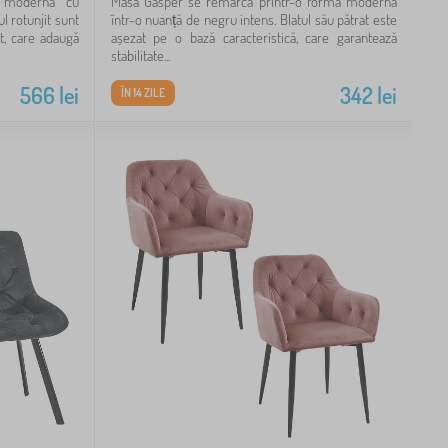
a modernă cu
Masa Gasper se remarcă printr-o formă modernă
l rotunjit sunt
într-o nuanță de negru intens. Blatul său pătrat este
t, care adaugă
așezat pe o bază caracteristică, care garantează
stabilitate...
566
lei
342
lei
ÎN 14 ZILE