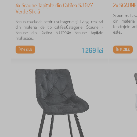
4x Scaune Tapițate din Catifea SJ.077
2x SCAUNE
Verde Sticlă
Scaun matlasat
din material
Scaun matlasat pentru sufragerie și living, realizat
tendințele ac
din material de tip catifea.Categorie: Scaune >
este...
Scaune din Catifea SJ.0774x Scaune tapițate
matlasate...
1 269
lei
ÎN 14 ZILE
ÎN 14 ZILE