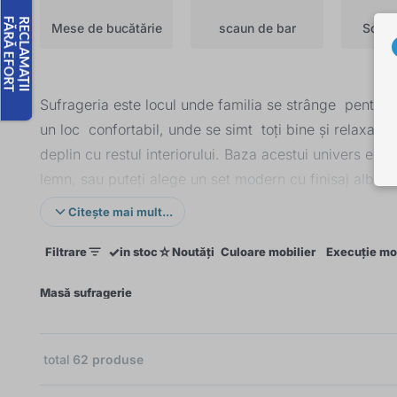
Mese de bucătărie
scaun de bar
Scau
Sufrageria este locul unde familia se strânge pentru a
un loc confortabil, unde se simt toți bine și relaxat. 
deplin cu restul interiorului. Baza acestui univers est
lemn, sau puteți alege un set modern cu finisaj alb car
materialul de bază este lemnul de înaltă calitate, pre
Citește mai mult...
✓
☆
Filtrare
in stoc
Noutăți
Culoare mobilier
Execuție mob
×
Masă sufragerie
total
62
produse