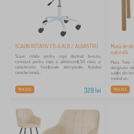
SCAUN ROTATIV FD-6 ALB / ALBASTRU
Masă de din
naturală
Scaun rotativ pentru copii destinat biroului,
conceput pentru copii și adolescenți.Stil clasic și
Masa Yoko e
caracteristici funcționale atemporale. Acestea
designului na
caracterizează...
subțiri din le
creând un...
328
lei
ÎN 14 ZILE
ÎN 14 ZILE