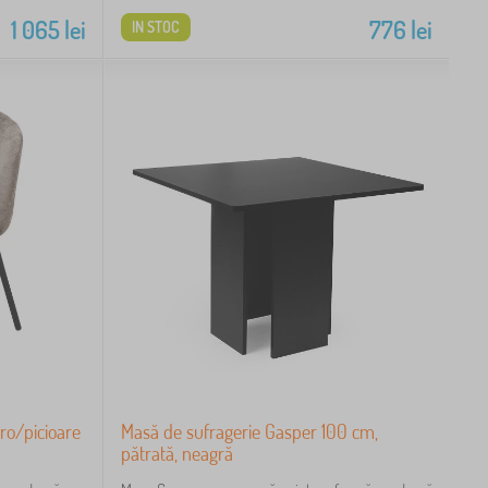
1 065
lei
776
lei
IN STOC
ro/picioare
Masă de sufragerie Gasper 100 cm,
pătrată, neagră