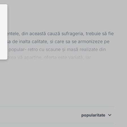
erientele, din această cauză sufrageria, trebuie să fie
t masa de inalta calitate, si care sa se armonizeze pe
oarte popular- retro cu scaune și masă realizate din
legerea vă aparține, oferta este variată, iar
popularitate