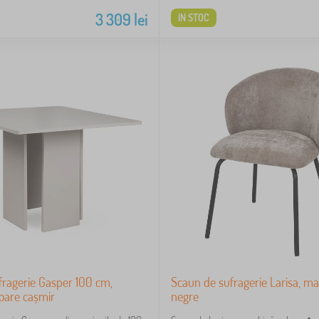
3 309
lei
IN STOC
fragerie Gasper 100 cm,
Scaun de sufragerie Larisa, ma
loare cașmir
negre