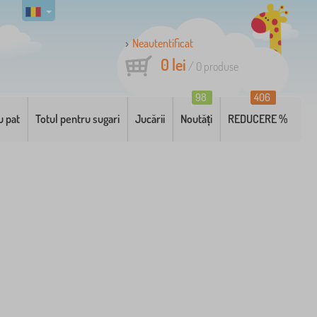
Neautentificat
0 lei
/
0
produse
98
406
u pat
Totul pentru sugari
Jucării
Noutăți
REDUCERE %