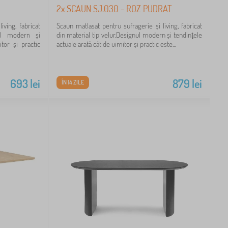
2x SCAUN SJ.030 - ROZ PUDRAT
iving, fabricat
Scaun matlasat pentru sufragerie și living, fabricat
nul modern și
din material tip velur.Designul modern și tendințele
tor și practic
actuale arată cât de uimitor și practic este...
693
lei
879
lei
ÎN 14 ZILE