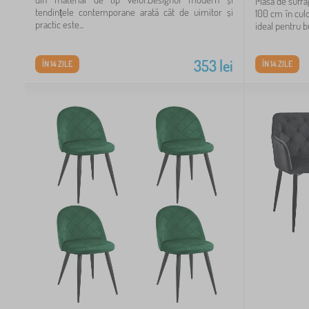
Masa de sufra
tendințele contemporane arată cât de uimitor și
100 cm în cul
practic este...
ideal pentru bu
353
lei
ÎN 14 ZILE
ÎN 14 ZILE