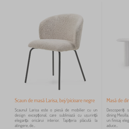
24
9
6
4
3
3
Scaun de masă Larisa, bej/picioare negre
Masă de din
Scaunul Larisa este o piesă de mobilier cu un
Descoperiți 
design excepțional, care subliniază cu ușurință
dining Mesilla
eleganța oricărui interior. Tapițeria plăcută la
un finisaj ele
atingere, de...
aduce...
30