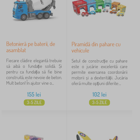
Betonieră pe baterii, de
Piramidă din pahare cu
asamblat
vehicule
Fiecare clădire elegantă trebuie
Setul de construcție cu pahare
să aibă o fundație solidă. Și
este o jucărie excelentă care
pentru ca fundația să fie bine
permite exersarea coordonării
construită, este nevoie de beton.
motorii și a dexterității. Jucăria
Mult beton! În ajutor vine o...
oferă multe opțiuni diferite:...
155
lei
102
lei
3-5 ZILE
3-5 ZILE