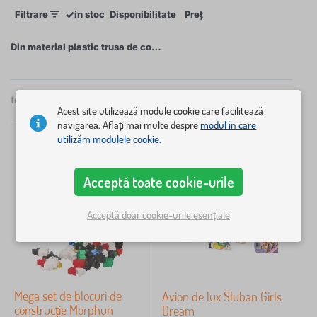
✓
Filtrare
in stoc
Disponibilitate
Preț
Compatibilitatea este listată pentru produsele
Din material plastic trusa de constructie
selectate, astfel încât să știți întotdeauna ce kituri pot
×
fi combinate cu seturile dvs. preferate.
FILTRARE
total
15
produse
popularitate
Acest site utilizează module cookie care facilitează
Disponibilitate
navigarea. Aflați mai multe despre
modul în care
utilizăm modulele cookie.
Preț
79 lei
474 lei
Acceptă toate cookie-urile
Acceptă doar cookie-urile esențiale
Filtrare
Caută în filtru
Mega set de blocuri de
Avion de lux Sluban Girls
Anulează
FILTRARE
construcție Morphun
Dream