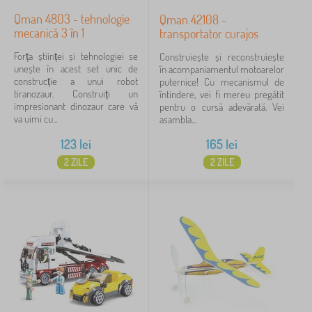
Qman 4803 - tehnologie
Qman 42108 -
mecanică 3 în 1
transportator curajos
Forța științei și tehnologiei se
Construiește și reconstruiește
unește în acest set unic de
în acompaniamentul motoarelor
construcție a unui robot
puternice! Cu mecanismul de
tiranozaur. Construiți un
întindere, vei fi mereu pregătit
impresionant dinozaur care vă
pentru o cursă adevărată. Vei
va uimi cu...
asambla...
123
lei
165
lei
2 ZILE
2 ZILE