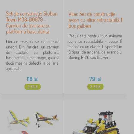
Set de construcție Sluban
Vilac Set de construcție
Town M38-B0879 -
avion cu elice retractabilă 1
Camion de tractare cu
buc galben
platformă basculantă
Prețul este pentru 1 buc. Avioane
cu elice retractabilă – poate fi
Fiecare mașină se defectează
întinsă cu un elastic. Disponibil în
uneori. Din fericire, un camion
3 tipuri de avioane, de exemplu,
de tractare cu platformă
Boeing P-26 sau Beaver....
basculantă este aproape, gata să
ducă mașina defectă la cel mai
apropiat...
118
lei
79
lei
2 ZILE
2 ZILE