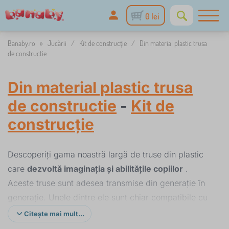
0 lei
Banaby.ro
»
Jucării
/
Kit de construcție
/
Din material plastic trusa
de constructie
Din material plastic trusa
de constructie
-
Kit de
construcție
Descoperiți gama noastră largă de truse din plastic
care
dezvoltă imaginația și abilitățile copiilor
.
Aceste truse sunt adesea transmise din generație în
generație. Unele dintre ele sunt chiar compatibile cu
seturile LEGO® și DUPLO®, așa că vă puteți extinde
Citește mai mult...
cu ușurință colecția existentă.