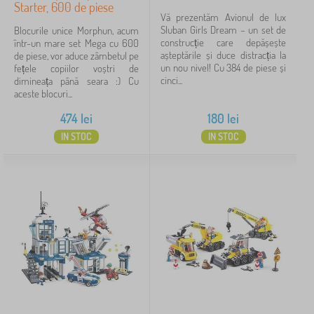
Starter, 600 de piese
Vă prezentăm Avionul de lux
Sluban Girls Dream – un set de
Blocurile unice Morphun, acum
construcție care depășește
într-un mare set Mega cu 600
așteptările și duce distracția la
de piese, vor aduce zâmbetul pe
un nou nivel! Cu 384 de piese și
fețele copiilor voștri de
cinci...
dimineața până seara :) Cu
aceste blocuri...
474
lei
180
lei
IN STOC
IN STOC