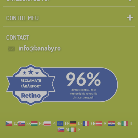
CONTUL MEU
CONTACT
info@banaby.ro
CZ
SK
HU
PL
EN
DE
FR
AT
HR
IT
SI
IE