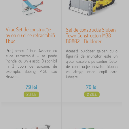
Vilac Set de construcție
Set de construcție Sluban
avion cu elice retractabilă
Town Constructori M38-
1 buc
B0802 - Buldozer
Preț pentru 1 buc. Avioane cu
Această buldozer galben cu o
elice retractabilă – se poate
figurină de muncitor este un
întinde cu un elastic. Disponibil
ajutor excelent pe șantier! Setul
în 3 tipuri de avioane, de
de construcție inovator Sluban
exemplu, Boeing P-26 sau
va atrage orice copil care
Beaver....
iubește...
79
lei
79
lei
2 ZILE
2 ZILE