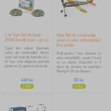
L-W Toys Set de bază
Vilac Set de construcție
2000 bucăți (ușor + greu)
avion cu elice retractabilă 1
buc verde
Copiii dvs. iubesc diversele
seturi de construcție? Atunci
Preț pentru 1 buc. Avioane cu
acest set maxi de bază de la L-
elice retractabilă – poate fi trasă
W Toys este alegerea potrivită
cu un elastic. Disponibil în 3
pentru ei. Cu ajutorul setului de...
tipuri de avioane, de exemplu,
Boeing P-26 sau Beaver....
440
lei
83
lei
2 ZILE
2 ZILE