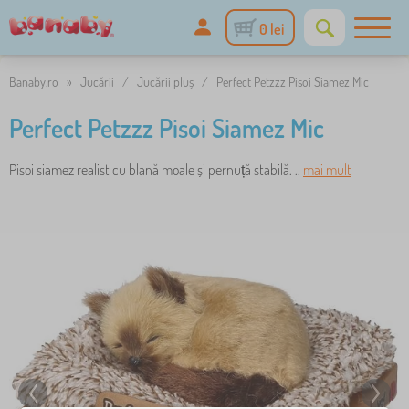
0 lei
Banaby.ro
»
Jucării
/
Jucării pluș
/
Perfect Petzzz Pisoi Siamez Mic
Perfect Petzzz Pisoi Siamez Mic
Pisoi siamez realist cu blană moale și pernuță stabilă. ..
mai mult