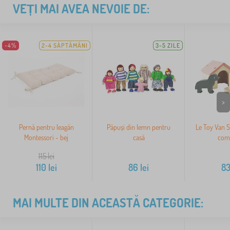
VEȚI MAI AVEA NEVOIE DE:
-4%
2-4 SĂPTĂMÂNI
3-5 ZILE
>
Pernă pentru leagăn
Păpuși din lemn pentru
Le Toy Van S
Montessori - bej
casă
com
115
lei
110
lei
86
lei
8
MAI MULTE DIN ACEASTĂ CATEGORIE: