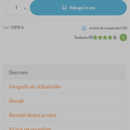
-
+
Adaugă în coș
Cod:
37876-0
+în lista de cumpărături (
0
)
Evaluare (0)
4
Descriere
Fotografii ale utilizatorilor
Discuții
Recenzii despre produs
Vă mai recomandăm