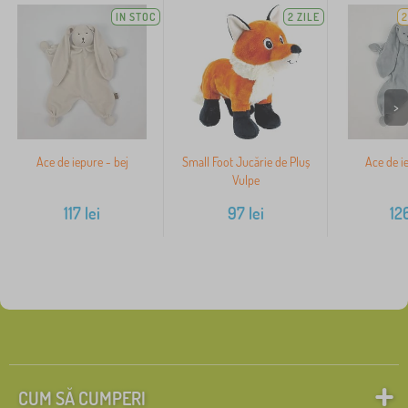
IN STOC
2 ZILE
2
>
Ace de iepure - bej
Small Foot Jucărie de Pluș
Ace de ie
Vulpe
117
lei
97
lei
12
CUM SĂ CUMPERI