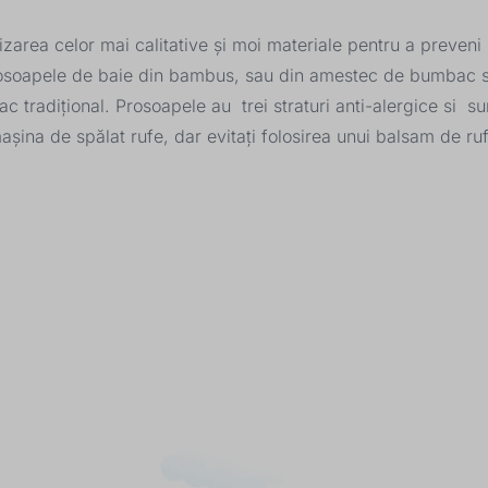
zarea celor mai calitative și moi materiale pentru a preveni z
oapele de baie din bambus, sau din amestec de bumbac si b
tradițional. Prosoapele au trei straturi anti-alergice si su
mașina de spălat rufe, dar evitați folosirea unui balsam de 