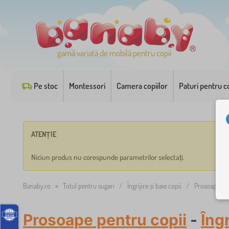
gamă variată de mobilă pentru copii
Pe stoc
Montessori
Camera copiilor
Paturi pentru co
ATENȚIE
Niciun produs nu corespunde parametrilor selectați.
Banaby.ro
»
Totul pentru sugari
/
Îngrijire și baie copii
/
Prosoape pen
Prosoape pentru copii
-
Îngr