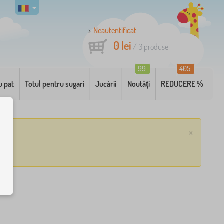
Neautentificat
0 lei
/
0
produse
99
405
u pat
Totul pentru sugari
Jucării
Noutăți
REDUCERE %
×