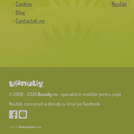
Cookies
Noutăți
Blog
Contactați-ne
© 2008 - 2026
Banaby.ro
- specialist în mobilier pentru copii
Noutăți, concursuri și discuții cu Ursul pe Facebook.
creat de
Babynabytek s.r.o.