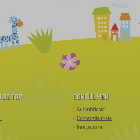
I DE TOP
CONTUL MEU
ii
Autentificare
i
Comenzile mele
i
Inregistrare