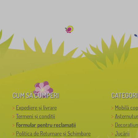
CUM SĂ CUMPERI
CATEGORI
Expediere și livrare
Mobilă cop
Termeni și condiții
Așternutur
Formular pentru reclamații
Decorațiun
Politica de Returnare și Schimbare
Jucării