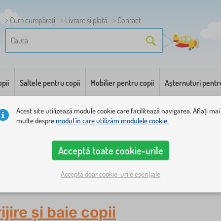
Cum cumpărați
Livrare și plată
Contact
pii
Saltele pentru copii
Mobilier pentru copii
Așternuturi pentr
Acest site utilizează module cookie care facilitează navigarea. Aflați mai
multe despre
modul în care utilizăm modulele cookie.
Acceptă toate cookie-urile
Acceptă doar cookie-urile esențiale
tru copii
ijire și baie copii