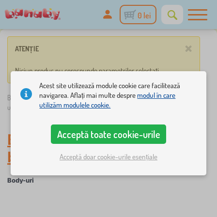
0 lei
×
ATENȚIE
Niciun produs nu corespunde parametrilor selectați.
Acest site utilizează module cookie care facilitează
navigarea. Aflați mai multe despre
modul în care
Banaby.ro
»
Totul pentru sugari
/
Îmbrăcăminte bebeluși
/
Body-
utilizăm modulele cookie.
uri
Acceptă toate cookie-urile
Body-uri
-
Îmbrăcăminte
bebeluși
Acceptă doar cookie-urile esențiale
Body-uri