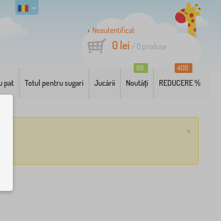
Neautentificat
0 lei
/
0
produse
98
408
u pat
Totul pentru sugari
Jucării
Noutăți
REDUCERE %
×