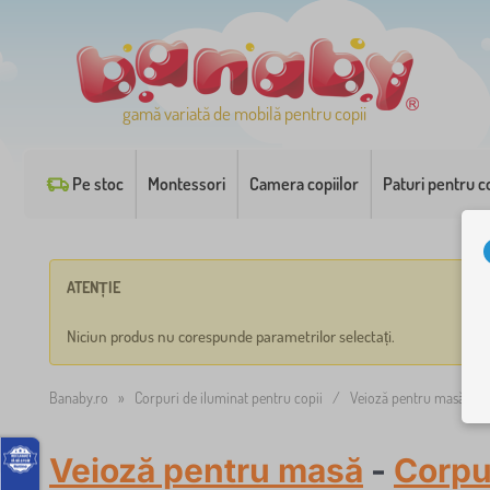
gamă variată de mobilă pentru copii
Pe stoc
Montessori
Camera copiilor
Paturi pentru co
ATENȚIE
Niciun produs nu corespunde parametrilor selectați.
Banaby.ro
»
Corpuri de iluminat pentru copii
/
Veioză pentru masă
Veioză pentru masă
-
Corpur