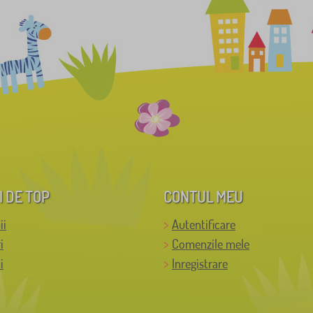
I DE TOP
CONTUL MEU
ii
Autentificare
i
Comenzile mele
i
Inregistrare