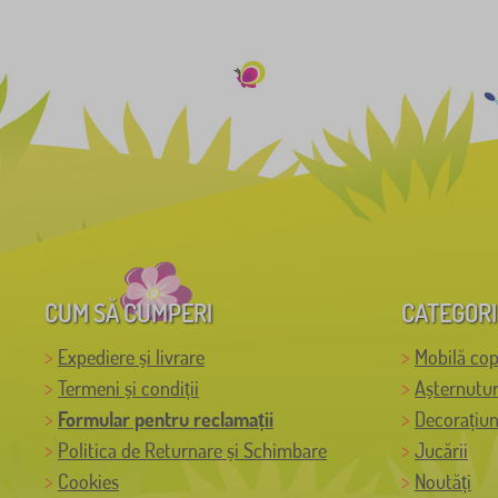
CUM SĂ CUMPERI
CATEGORI
Expediere și livrare
Mobilă cop
Termeni și condiții
Așternutur
Formular pentru reclamații
Decorațiun
Politica de Returnare și Schimbare
Jucării
Cookies
Noutăți