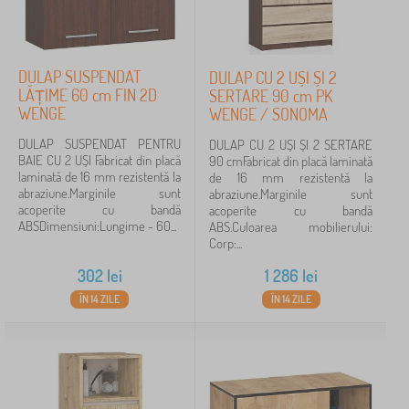
DULAP SUSPENDAT
DULAP CU 2 UȘI ȘI 2
LĂȚIME 60 cm FIN 2D
SERTARE 90 cm PK
WENGE
WENGE / SONOMA
DULAP SUSPENDAT PENTRU
DULAP CU 2 UȘI ȘI 2 SERTARE
BAIE CU 2 UȘI Fabricat din placă
90 cmFabricat din placă laminată
laminată de 16 mm rezistentă la
de 16 mm rezistentă la
abraziune.Marginile sunt
abraziune.Marginile sunt
acoperite cu bandă
acoperite cu bandă
ABSDimensiuni:Lungime - 60...
ABS.Culoarea mobilierului:
Corp:...
302
lei
1 286
lei
ÎN 14 ZILE
ÎN 14 ZILE