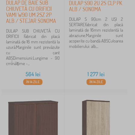
DULAP DE BAIE SUB
DULAP S90 2U 2S CLP PK
CHIUVETĂ CU ORIFICII
ALB / SONOMA
VAMI W90 UM 2SZ 2P
DULAP S 90cm 2 UȘI 2
ALB / STEJAR SONOMA
SERTAREFabricat din placă
laminată de 16mm rezistentă la
DULAP SUB CHIUVETĂ CU
abraziune.Marginile sunt
ORIFICII Fabricat din placă
acoperite cu bandă ABSCuloarea
laminată de 16 mm rezistentă la
mobilierului: alb,...
uzură.Marginile sunt prevăzute
cu cant
ABSDimensiuni:Lungime - 90
cmÎnălțime -...
564
lei
1 277
lei
ÎN 14 ZILE
ÎN 14 ZILE