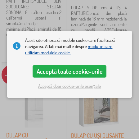
RAFT ÎNCHISMODEL: OLIV
2DCULOARE: STEJAR
Execuție mobilier
DULAP S 90 cm 4 UȘI 4
SONOMA 8 rafturi practice2
RAFTURIFabricat din placă
ușiFormă ușoară și
laminată de 16 mm rezistentă la
dulap cu 2 uși
2
simplăConstrucție
uzură.Marginile sunt acoperite
minimalistăPlacă laminată de 16
cu bandă ABSCuloarea
mmMargini finisate cu...
dulap cu tije
1
mobilierului: grafit...
Acest site utilizează module cookie care facilitează
861
lei
1 042
lei
navigarea. Aflați mai multe despre
modul în care
utilizăm modulele cookie.
Motiv
IN STOC
IN STOC
fără temă
3
Acceptă toate cookie-urile
-13%
-11%
Preț
Acceptă doar cookie-urile esențiale
223 lei
2 902 lei
Filtrare
Caută în filtru
DULAP CU
DULAP CU UȘI GLISANTE