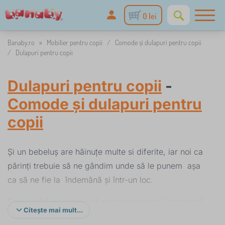
0 lei
Banaby.ro
»
Mobilier pentru copii
/
Comode și dulapuri pentru copii
/
Dulapuri pentru copii
Dulapuri pentru copii
-
Comode și dulapuri pentru
copii
Și un bebeluș are hăinuțe multe si diferite, iar noi ca
părinți trebuie să ne gândim unde să le punem așa
ca să ne fie la îndemână și într-un loc.
Este destul de simplu să rezolvati această problemă.
Citește mai mult...
Tot ce trebuie să faceți este să achizitionati un dulap