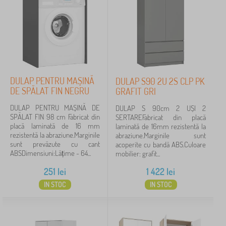
DULAP PENTRU MAȘINĂ
DULAP S90 2U 2S CLP PK
DE SPĂLAT FIN NEGRU
GRAFIT GRI
DULAP PENTRU MAȘINĂ DE
DULAP S 90cm 2 UȘI 2
SPĂLAT FIN 98 cm Fabricat din
SERTAREFabricat din placă
placă laminată de 16 mm
laminată de 16mm rezistentă la
rezistentă la abraziune.Marginile
abraziune.Marginile sunt
sunt prevăzute cu cant
acoperite cu bandă ABS.Culoare
ABSDimensiuni:Lățime - 64...
mobilier: grafit...
251
lei
1 422
lei
IN STOC
IN STOC