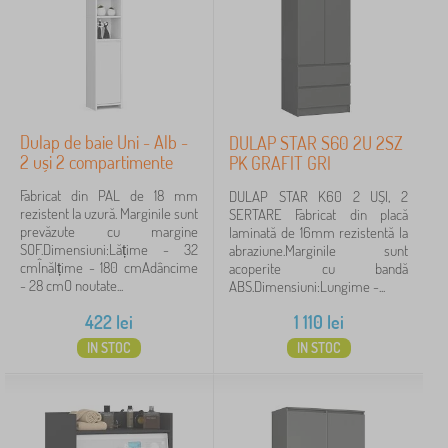
Dulap de baie Uni - Alb -
DULAP STAR S60 2U 2SZ
2 uși 2 compartimente
PK GRAFIT GRI
Fabricat din PAL de 18 mm
DULAP STAR K60 2 UȘI, 2
rezistent la uzură. Marginile sunt
SERTARE Fabricat din placă
prevăzute cu margine
laminată de 16mm rezistentă la
SOF.Dimensiuni:Lățime - 32
abraziune.Marginile sunt
cmÎnălțime - 180 cmAdâncime
acoperite cu bandă
- 28 cmO noutate...
ABS.Dimensiuni:Lungime -...
422
lei
1 110
lei
IN STOC
IN STOC