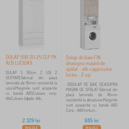
DULAP S90 2U 2S CLP PK
Dulap de baie FIN
ALB LUCIOAS
deasupra mașinii de
spălat - alb-cappuccino
DULAP S 90cm 2 UȘI 2
lucios - 2 uși
SERTAREFabricat din placă
laminată de 16mm rezistentă la
-10DULAP DE BAIE DEASUPRA
uzură.Marginile sunt acoperite
MAȘINII DE SPĂLAT Fabricat din
cu bandă ABSCuloare corp:
placă laminată de 16mm
AlbCuloare fațade: Alb...
rezistentă la abraziune.Marginile
sunt acoperite cu bandă ABS
Corp - AlbFronturi...
2 329
lei
685
lei
ÎN 14 ZILE
ÎN 14 ZILE