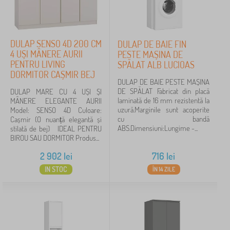
DULAP SENSO 4D 200 CM
DULAP DE BAIE FIN
4 UȘI MÂNERE AURII
PESTE MAȘINA DE
PENTRU LIVING
SPĂLAT ALB LUCIOAS
DORMITOR CAȘMIR BEJ
DULAP DE BAIE PESTE MAȘINA
DE SPĂLAT Fabricat din placă
DULAP MARE CU 4 UȘI ȘI
laminată de 16 mm rezistentă la
MÂNERE ELEGANTE AURII
uzură.Marginile sunt acoperite
Model: SENSO 4D Culoare:
cu bandă
Cașmir (O nuanță elegantă și
ABS.Dimensiuni:Lungime -...
stilată de bej) IDEAL PENTRU
BIROU SAU DORMITOR Produs...
2 902
lei
716
lei
IN STOC
ÎN 14 ZILE