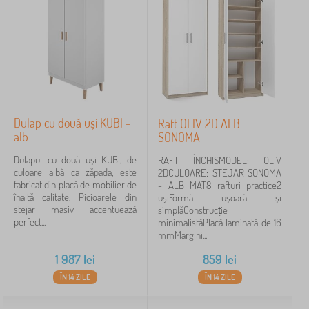
Dulap cu două uși KUBI -
Raft OLIV 2D ALB
alb
SONOMA
Dulapul cu două uși KUBI, de
RAFT ÎNCHISMODEL: OLIV
culoare albă ca zăpada, este
2DCULOARE: STEJAR SONOMA
fabricat din placă de mobilier de
- ALB MAT8 rafturi practice2
înaltă calitate. Picioarele din
ușiFormă ușoară și
stejar masiv accentuează
simplăConstrucție
perfect...
minimalistăPlacă laminată de 16
mmMargini...
1 987
lei
859
lei
ÎN 14 ZILE
ÎN 14 ZILE