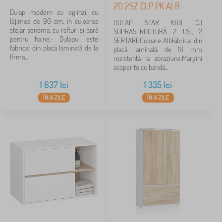
2D 2SZ CLP PK ALB
Dulap modern cu oglinzi, cu
lățimea de 90 cm, în culoarea
DULAP STAR K60 CU
stejar sonoma, cu rafturi și bară
SUPRASTRUCTURĂ 2 UȘI, 2
pentru haine.- Dulapul este
SERTARECuloare AlbFabricat din
fabricat din placă laminată de la
placă laminată de 16 mm
firma...
rezistentă la abraziune.Margini
acoperite cu bandă...
1 637
lei
1 335
lei
ÎN 14 ZILE
ÎN 14 ZILE