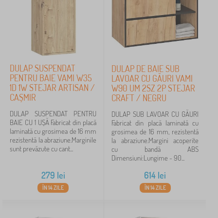
DULAP SUSPENDAT
DULAP DE BAIE SUB
PENTRU BAIE VAMI W35
LAVOAR CU GĂURI VAMI
1D 1W STEJAR ARTISAN /
W90 UM 2SZ 2P STEJAR
CAȘMIR
CRAFT / NEGRU
DULAP SUSPENDAT PENTRU
DULAP SUB LAVOAR CU GĂURI
BAIE CU 1 UȘĂ Fabricat din placă
Fabricat din placă laminată cu
laminată cu grosimea de 16 mm
grosimea de 16 mm, rezistentă
rezistentă la abraziune.Marginile
la abraziune.Margini acoperite
sunt prevăzute cu cant...
cu bandă ABS
Dimensiuni:Lungime - 90...
279
lei
614
lei
ÎN 14 ZILE
ÎN 14 ZILE