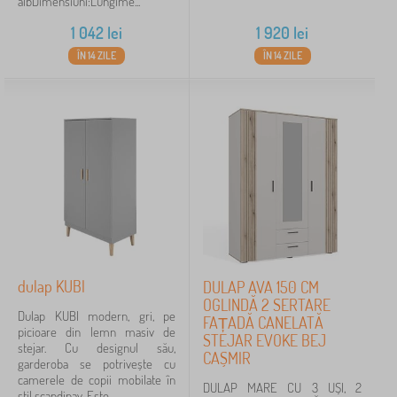
albDimensiuni:Lungime...
1 042
lei
1 920
lei
ÎN 14 ZILE
ÎN 14 ZILE
dulap KUBI
DULAP AVA 150 CM
OGLINDĂ 2 SERTARE
Dulap KUBI modern, gri, pe
FAȚADĂ CANELATĂ
picioare din lemn masiv de
STEJAR EVOKE BEJ
stejar. Cu designul său,
CAȘMIR
garderoba se potrivește cu
camerele de copii mobilate în
DULAP MARE CU 3 UȘI, 2
stil scandinav. Este...