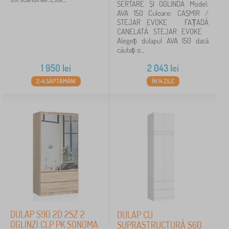
SERTARE ȘI OGLINDĂ Model:
AVA 150 Culoare: CAȘMIR /
STEJAR EVOKE FAȚADĂ
CANELATĂ STEJAR EVOKE
Alegeți dulapul AVA 150 dacă
căutați o...
1 950
lei
2 043
lei
2-4 SĂPTĂMÂNI
ÎN 14 ZILE
DULAP S90 2D 2SZ 2
DULAP CU
OGLINZI CLP PK SONOMA
SUPRASTRUCTURĂ S60