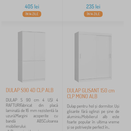
405
lei
235
lei
ÎN 14 ZILE
ÎN 14 ZILE
DULAP S90 4D CLP ALB
DULAP GLISANT 150 cm
CLP MONO ALB
DULAP S 90 cm 4 UȘI 4
RAFTURIFabricat din placă
Dulap pentru hol și dormitor. Uși
laminată de 16 mm rezistentă la
glisante fără oglinzi pe șine de
uzură.Margini acoperite cu
aluminiu.Mobilierul alb este
bandă ABSCuloarea
foarte popular în ultima vreme
mobilierului:
și se potrivește perfect în...