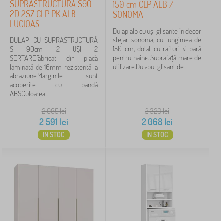
SUPRASTRUCTURĂ S90
150 cm CLP ALB /
2D 2SZ CLP PK ALB
SONOMA
Disponibilitate
LUCIOAS
Dulap alb cu uși glisante în decor
stejar sonoma, cu lungimea de
DULAP CU SUPRASTRUCTURĂ
Tipul ofertei
150 cm, dotat cu rafturi și bară
S 90cm 2 UȘI 2
pentru haine. Suprafață mare de
SERTAREFabricat din placă
Etichete
utilizare.Dulapul glisant de...
laminată de 16mm rezistentă la
abraziune.Marginile sunt
acoperite cu bandă
ABSCuloarea...
Anulează
FILTRARE
2 985
lei
2 320
lei
2 591
lei
2 068
lei
IN STOC
IN STOC