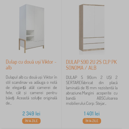
Dulap cu două uși Viktor -
DULAP S90 2U 2S CLP PK
alb
SONOMA / ALB
Dulapul alb cu două uși Viktor în
DULAP S 90cm 2 UȘI 2
stil scandinav va adăuga o notă
SERTAREFabricat din placă
de eleganță atât camerei de
laminată de 16 mm rezistentă la
fete, cât și camerei pentru
abraziune.Margini acoperite cu
băieți. Această soluție originală
bandă ABSCuloarea
de...
mobilierului:Corp: Stejar...
2 349
lei
1 401
lei
ÎN 14 ZILE
ÎN 14 ZILE