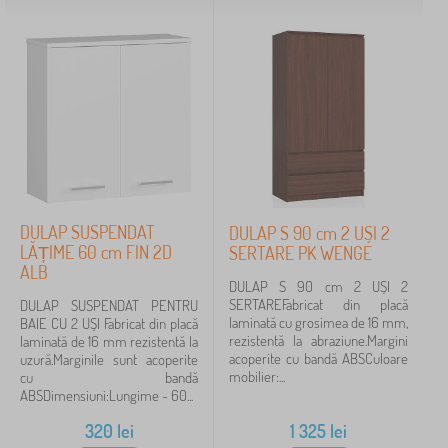
DULAP SUSPENDAT
DULAP S 90 cm 2 UȘI 2
LĂȚIME 60 cm FIN 2D
SERTARE PK WENGE
ALB
DULAP S 90 cm 2 UȘI 2
SERTAREFabricat din placă
DULAP SUSPENDAT PENTRU
laminată cu grosimea de 16 mm,
BAIE CU 2 UȘI Fabricat din placă
rezistentă la abraziune.Margini
laminată de 16 mm rezistentă la
acoperite cu bandă ABSCuloare
uzură.Marginile sunt acoperite
mobilier:...
cu bandă
ABSDimensiuni:Lungime - 60...
320
lei
1 325
lei