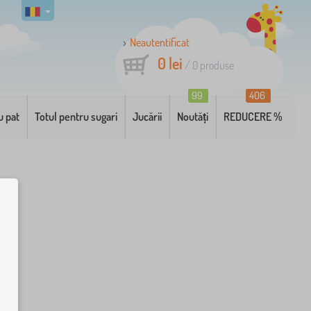
Neautentificat
0 lei
/
0
produse
99
406
u pat
Totul pentru sugari
Jucării
Noutăți
REDUCERE %