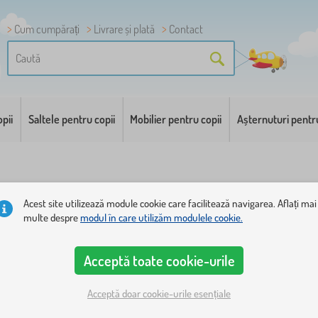
Cum cumpărați
Livrare și plată
Contact
pii
Saltele pentru copii
Mobilier pentru copii
Așternuturi pentr
Acest site utilizează module cookie care facilitează navigarea. Aflați mai
zi
multe despre
modul în care utilizăm modulele cookie.
Acceptă toate cookie-urile
Acceptă doar cookie-urile esențiale