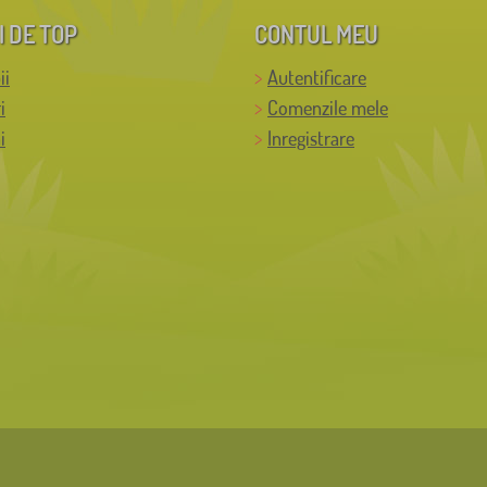
I DE TOP
CONTUL MEU
ii
Autentificare
i
Comenzile mele
i
Inregistrare