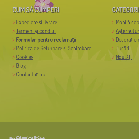
CUM SĂ CUMPERI
CATEGORI
Expediere și livrare
Mobilă cop
Termeni și condiții
Așternutur
Formular pentru reclamații
Decorațiun
Politica de Returnare și Schimbare
Jucării
Cookies
Noutăți
Blog
Contactați-ne