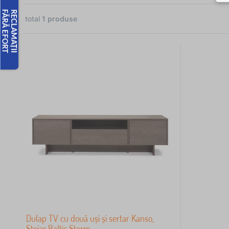
total
1
produse
Dulap TV cu două uși și sertar Kanso,
Stejar Baltic Storm