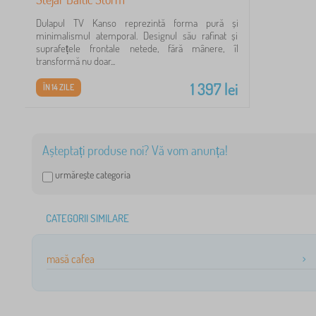
Dulapul TV Kanso reprezintă forma pură și
minimalismul atemporal. Designul său rafinat și
suprafețele frontale netede, fără mânere, îl
transformă nu doar...
1 397
lei
ÎN 14 ZILE
Așteptați produse noi? Vă vom anunța!
urmărește categoria
CATEGORII SIMILARE
masă cafea