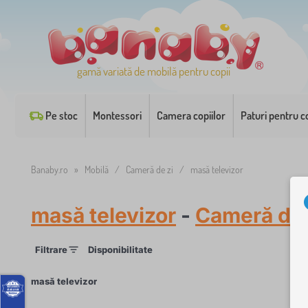
gamă variată de mobilă pentru copii
Pe stoc
Montessori
Camera copiilor
Paturi pentru co
Banaby.ro
»
Mobilă
/
Cameră de zi
/
masă televizor
masă televizor
-
Cameră de 
Filtrare
Disponibilitate
×
masă televizor