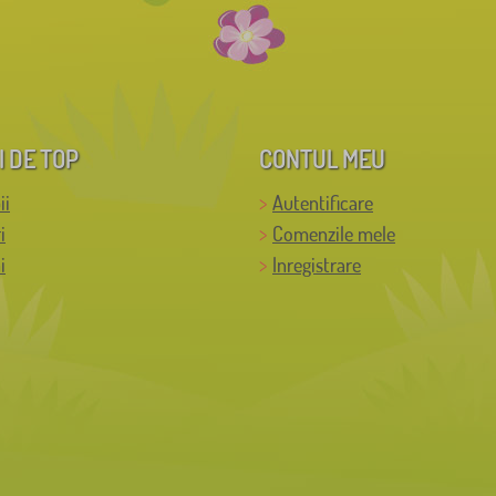
I DE TOP
CONTUL MEU
ii
Autentificare
i
Comenzile mele
i
Inregistrare