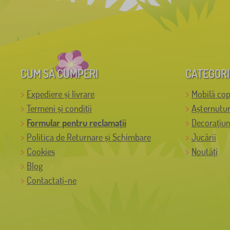
CUM SĂ CUMPERI
CATEGORI
Expediere și livrare
Mobilă cop
Termeni și condiții
Așternutur
Formular pentru reclamații
Decorațiun
Politica de Returnare și Schimbare
Jucării
Cookies
Noutăți
Blog
Contactați-ne