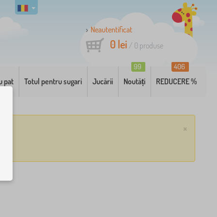
Neautentificat
0 lei
/
0
produse
99
406
u pat
Totul pentru sugari
Jucării
Noutăți
REDUCERE %
×