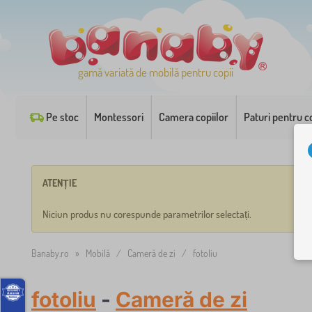
gamă variată de mobilă pentru copii
Pe stoc
Montessori
Camera copiilor
Paturi pentru co
ATENȚIE
Niciun produs nu corespunde parametrilor selectați.
Banaby.ro
»
Mobilă
/
Cameră de zi
/
fotoliu
fotoliu
-
Cameră de zi