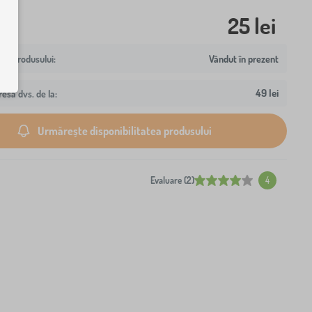
25 lei
Vândut în prezent
49 lei
resa dvs. de la:
Urmărește disponibilitatea produsului
Evaluare (2)
4