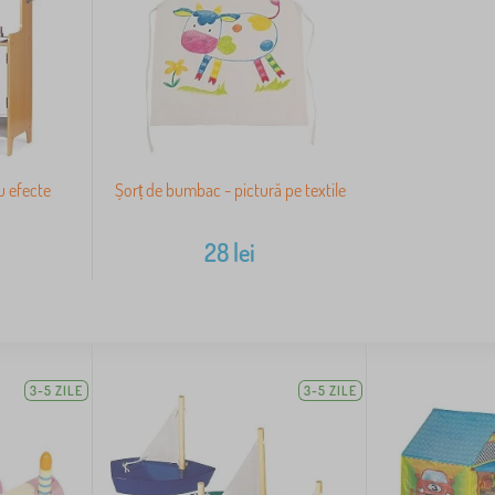
u efecte
Șorț de bumbac - pictură pe textile
28
lei
3-5 ZILE
3-5 ZILE