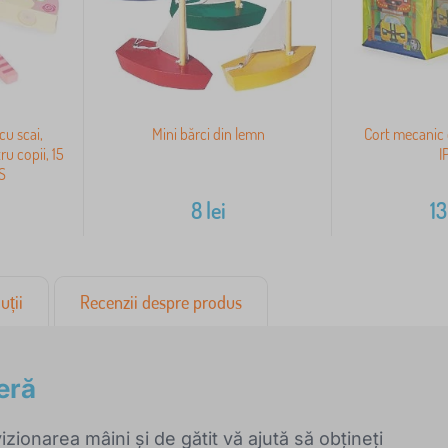
cu scai,
Mini bărci din lemn
Cort mecanic 
ru copii, 15
I
S
8
lei
1
uții
Recenzii despre produs
eră
zionarea mâini și de gătit vă ajută să obțineți