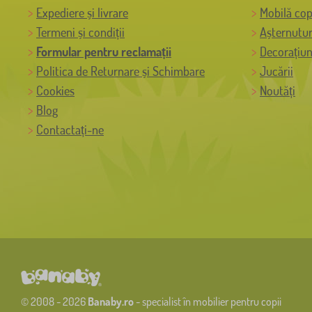
Expediere și livrare
Mobilă cop
Termeni și condiții
Așternutur
Formular pentru reclamații
Decorațiun
Politica de Returnare și Schimbare
Jucării
Cookies
Noutăți
Blog
Contactați-ne
© 2008 - 2026
Banaby.ro
- specialist în mobilier pentru copii