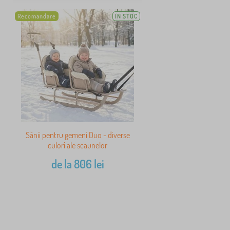
Recomandare
IN STOC
Sănii pentru gemeni Duo - diverse
culori ale scaunelor
de la
806
lei