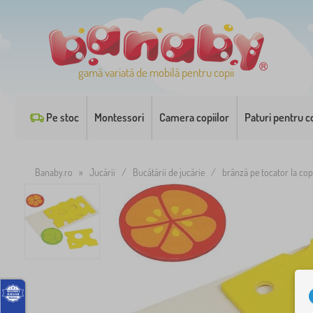
gamă variată de mobilă pentru copii
Pe stoc
Montessori
Camera copiilor
Paturi pentru co
Banaby.ro
»
Jucării
/
Bucătării de jucărie
/
brânză pe tocator la copi