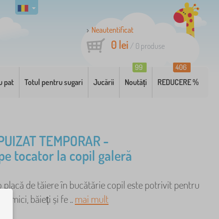
Neautentificat
0 lei
/
0
produse
99
406
u pat
Totul pentru sugari
Jucării
Noutăți
REDUCERE %
PUIZAT TEMPORAR -
pe tocator la copil galeră
 placă de tăiere în bucătărie copil este potrivit pentru
r mici, băieți și fe ..
mai mult