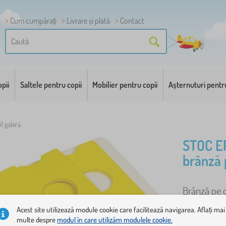
Cum cumpărați
Livrare și plată
Contact
pii
Saltele pentru copii
Mobilier pentru copii
Așternuturi pentr
l galeră
STOC E
brânză 
Brânză pe o
toate bucăta
Acest site utilizează module cookie care facilitează navigarea. Aflați mai
multe despre
modul în care utilizăm modulele cookie.