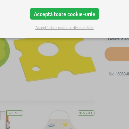
Acceptă toate cookie-urile
Acceptă doar cookie-urile esențiale
Livrare la ad
Cod:
16030-0
3-5 ZILE
3-5 ZILE