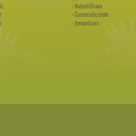
ii
Autentificare
i
Comenzile mele
i
Inregistrare