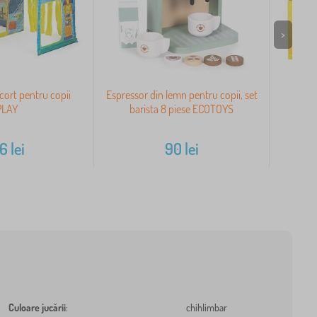
>
cort pentru copii
Espressor din lemn pentru copii, set
Cu
PLAY
barista 8 piese ECOTOYS
36
lei
90
lei
Culoare jucării
:
chihlimbar