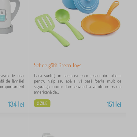
Set de gătit Green Toys
eașcă de ceai
Dacă sunteți în căutarea unor jucării din plastic
ntă de lămâie!
pentru nisip sau apă și vă pasă foarte mult de
i comportament
siguranța copiilor dumneavoastră, vă oferim marca
americană de...
134
lei
151
lei
2 ZILE