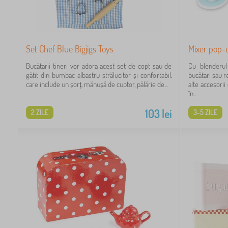
Set Chef Blue Bigjigs Toys
Mixer pop-
Bucătarii tineri vor adora acest set de copt sau de
Cu blenderul
gătit din bumbac albastru strălucitor și confortabil,
bucătari sau r
care include un șorț, mănușă de cuptor, pălărie de...
alte accesorii
în...
103
lei
2 ZILE
3-5 ZILE