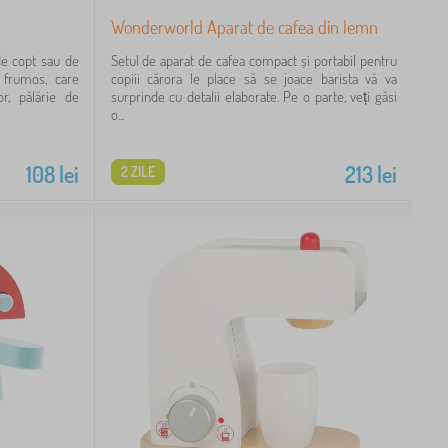
Wonderworld Aparat de cafea din lemn
de copt sau de
Setul de aparat de cafea compact și portabil pentru
i frumos, care
copiii cărora le place să se joace barista vă va
r, pălărie de
surprinde cu detalii elaborate. Pe o parte, veți găsi
o...
108
lei
213
lei
2 ZILE