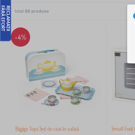
total
88
produse
2
2
-4%
2
2
2
Bigjigs Toys Set de ceai în valiză
Small Foot