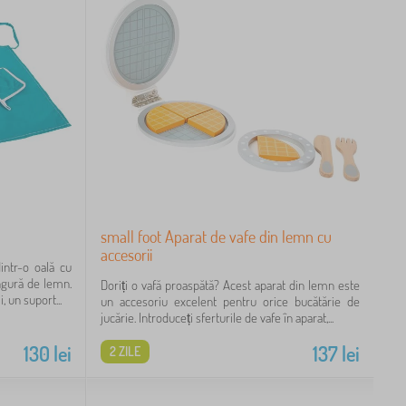
small foot Aparat de vafe din lemn cu
accesorii
intr-o oală cu
lingură de lemn.
Doriți o vafă proaspătă? Acest aparat din lemn este
, un suport...
un accesoriu excelent pentru orice bucătărie de
jucărie. Introduceți sferturile de vafe în aparat,...
130
lei
137
lei
2 ZILE