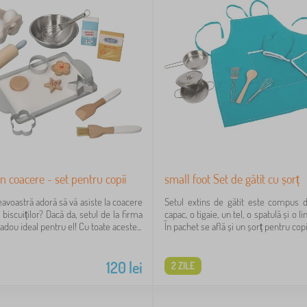
in coacere - set pentru copii
small foot Set de gătit cu șorț
avoastră adoră să vă asiste la coacere
Setul extins de gătit este compus d
biscuiților? Dacă da, setul de la firma
capac, o tigaie, un tel, o spatulă și o 
adou ideal pentru el! Cu toate aceste...
În pachet se află și un șorț pentru copii
120
lei
2 ZILE