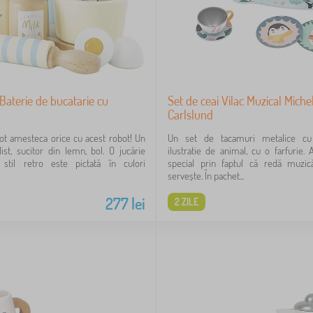
Baterie de bucatarie cu
Set de ceai Vilac Muzical Miche
Carlslund
 pot amesteca orice cu acest robot! Un
Un set de tacamuri metalice c
list, sucitor din lemn, bol. O jucărie
ilustratie de animal, cu o farfurie. 
stil retro este pictată în culori
special prin faptul că redă muzi
servește. În pachet...
277
lei
2 ZILE