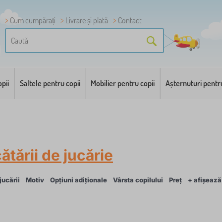
Cum cumpărați
Livrare și plată
Contact
pii
Saltele pentru copii
Mobilier pentru copii
Așternuturi pentr
ătării de jucărie
jucării
Motiv
Opțiuni adiționale
Vârsta copilului
Preț
+ afișează