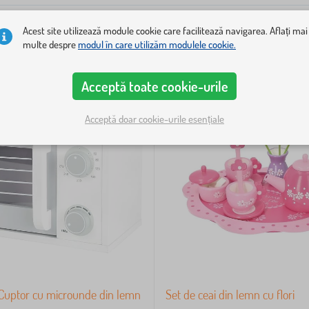
Acest site utilizează module cookie care facilitează navigarea. Aflați mai
multe despre
modul în care utilizăm modulele cookie.
Acceptă toate cookie-urile
Acceptă doar cookie-urile esențiale
 Cuptor cu microunde din lemn
Set de ceai din lemn cu flori