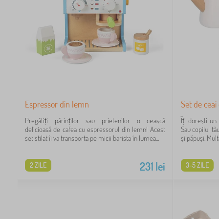
Espressor din lemn
Set de ceai 
Pregătiți părinților sau prietenilor o ceașcă
Îți dorești un
delicioasă de cafea cu espressorul din lemn! Acest
Sau copilul tă
set stilat îi va transporta pe micii barista în lumea...
și păpuși. Mult
231
lei
2 ZILE
3-5 ZILE