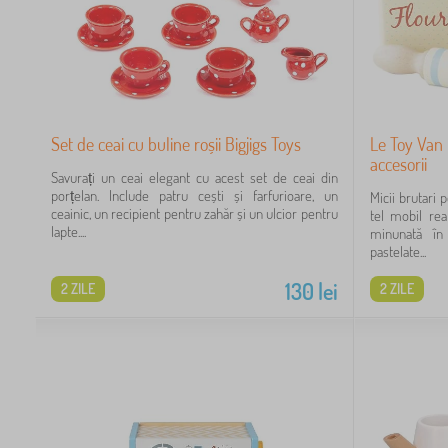
Set de ceai cu buline roșii Bigjigs Toys
Le Toy Van 
accesorii
Savurați un ceai elegant cu acest set de ceai din
porțelan. Include patru cești și farfurioare, un
Micii brutari
ceainic, un recipient pentru zahăr și un ulcior pentru
tel mobil rea
lapte....
minunată în 
pastelate...
130
lei
2 ZILE
2 ZILE