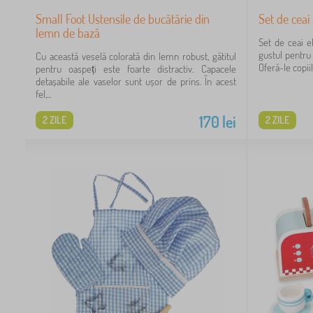
Small Foot Ustensile de bucătărie din
Set de ceai 
lemn de bază
Set de ceai e
gustul pentru
Cu această veselă colorată din lemn robust, gătitul
Oferă-le copiilo
pentru oaspeți este foarte distractiv. Capacele
detașabile ale vaselor sunt ușor de prins. În acest
fel,...
170
lei
2 ZILE
2 ZILE