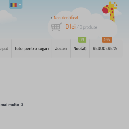
Neautentificat
0 lei
/
0
produse
99
405
u pat
Totul pentru sugari
Jucării
Noutăți
REDUCERE %
 mai multe
3