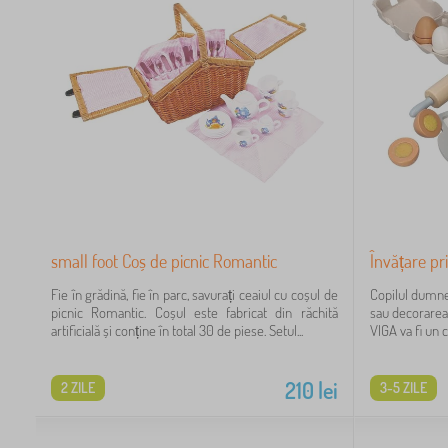
small foot Coș de picnic Romantic
Învățare pr
Fie în grădină, fie în parc, savurați ceaiul cu coșul de
Copilul dumne
picnic Romantic. Coșul este fabricat din răchită
sau decorarea 
artificială și conține în total 30 de piese. Setul...
VIGA va fi un c
210
lei
2 ZILE
3-5 ZILE