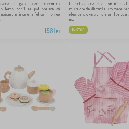
âncarea este gata! Cu acest cuptor cu
Un set de ceai din lemn minunat o
n lemn, copiii se pot preface că
multe ore de distracție uimitoare. Set
pregătesc mâncare la fel ca în lumea
ideal pentru un picnic în aer liber, dar
.
în...
156
lei
IN STOC