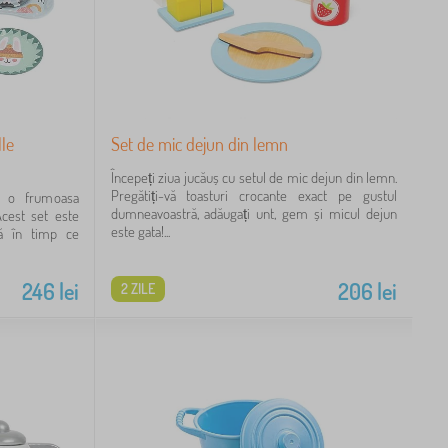
lle
Set de mic dejun din lemn
Începeți ziua jucăuș cu setul de mic dejun din lemn.
Pregătiți-vă toasturi crocante exact pe gustul
u o frumoasa
dumneavoastră, adăugați unt, gem și micul dejun
Acest set este
este gata!...
că în timp ce
246
lei
206
lei
2 ZILE