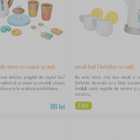
din lemn cu ceainic și cești
small foot Fierbător cu cești
 ceai delicios pregătit de copilul tău?
Nu este nimic mai bun decât o c
u adoră să se joace cu ursuleți, plușuri
fierbinte decorată cu o felie sucule
ă bucurie le va aduce posibilitatea...
Învățați copiii regulile de servire ș
social cu...
86
lei
2 ZILE