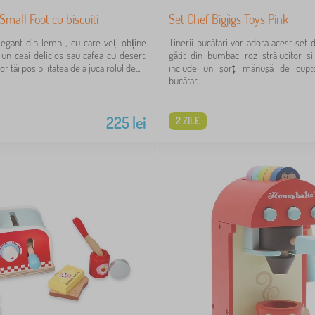
Small Foot cu biscuiti
Set Chef Bigjigs Toys Pink
legant din lemn , cu care veți obține
Tinerii bucătari vor adora acest set 
 un ceai delicios sau cafea cu desert.
gătit din bumbac roz strălucitor ș
r tăi posibilitatea de a juca rolul de...
include un șorț, mănușă de cupto
bucătar,...
225
lei
2 ZILE