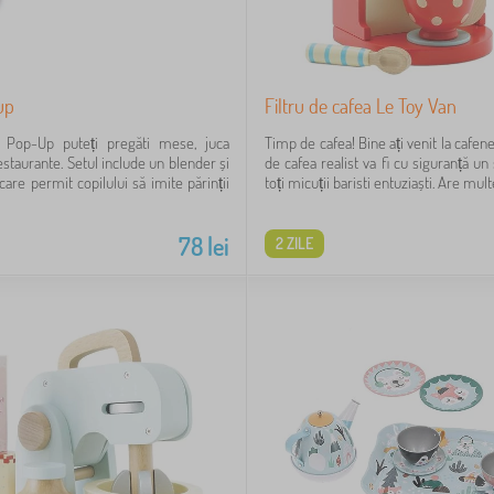
up
Filtru de cafea Le Toy Van
 Pop-Up puteți pregăti mese, juca
Timp de cafea! Bine ați venit la cafene
estaurante. Setul include un blender și
de cafea realist va fi cu siguranță u
 care permit copilului să imite părinții
toți micuții baristi entuziaști. Are multe 
78
lei
2 ZILE