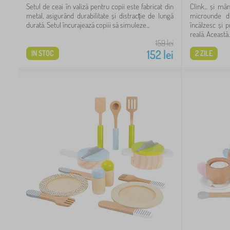
Setul de ceai în valiză pentru copii este fabricat din
Clink... și m
2
metal, asigurând durabilitate și distracție de lungă
microunde di
durată. Setul încurajează copiii să simuleze...
încălzesc și 
2
reală. Această..
159
lei
152
lei
IN STOC
2 ZILE
1
1
lei