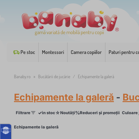
gamă variată de mobilă pentru copii
Pe stoc
Montessori
Camera copiilor
Paturi pentru co
Banaby.ro
»
Bucătării de jucărie
/
Echipamente la galeră
Echipamente la galeră
-
Buc
✓
☆
%
Filtrare
in stoc
Noutăți
Reduceri și promoții
Culoare 
×
Echipamente la galeră