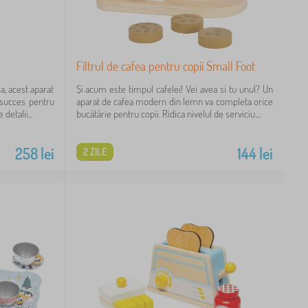
Filtrul de cafea pentru copii Small Foot
a, acest aparat
Și acum este timpul cafelei! Vei avea si tu unul? Un
n succes pentru
aparat de cafea modern din lemn va completa orice
detalii...
bucătărie pentru copii. Ridica nivelul de serviciu....
258
lei
144
lei
2 ZILE