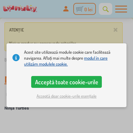
0 lei
×
ATENȚIE
Niciun produs nu corespunde criteriilor.
Acest site utilizează module cookie care facilitează
navigarea. Aflați mai multe despre
modul în care
Banaby.ro
»
Ninja Turtles
utilizăm modulele cookie.
Ninja Turtles
Acceptă toate cookie-urile
Filtrare
Personaje de poveste
Acceptă doar cookie-urile esențiale
Ninja Turtles
×
FILTRARE