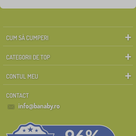
Personaje de poveste
Caută în filtru
FILTRARE
CUM SĂ CUMPERI
CATEGORII DE TOP
CONTUL MEU
CONTACT
info@banaby.ro