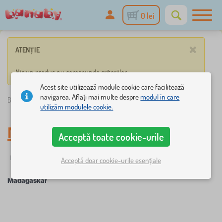
0 lei
×
ATENȚIE
Niciun produs nu corespunde criteriilor.
Acest site utilizează module cookie care facilitează
navigarea. Aflați mai multe despre
modul în care
Banaby.ro
»
Madagaskar
utilizăm modulele cookie.
Madagaskar
Acceptă toate cookie-urile
Filtrare
Personaje de poveste
Acceptă doar cookie-urile esențiale
Madagaskar
×
FILTRARE