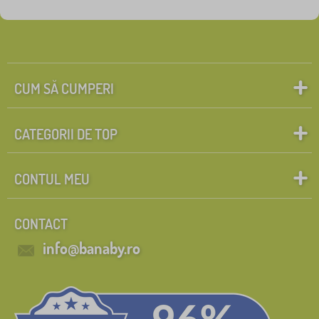
Personaje de poveste
Caută în filtru
FILTRARE
CUM SĂ CUMPERI
CATEGORII DE TOP
CONTUL MEU
CONTACT
info@banaby.ro