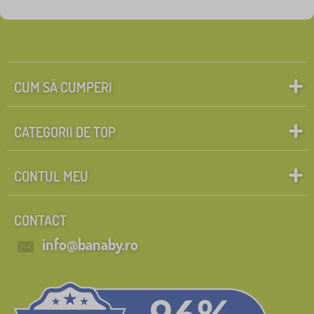
Personaje de poveste
Caută în filtru
FILTRARE
CUM SĂ CUMPERI
CATEGORII DE TOP
CONTUL MEU
CONTACT
info@banaby.ro