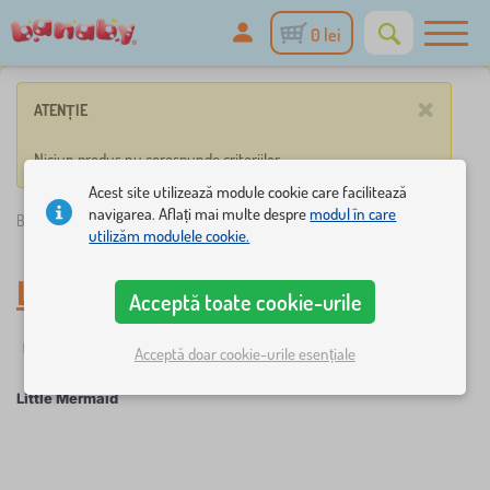
0 lei
×
ATENȚIE
Niciun produs nu corespunde criteriilor.
Acest site utilizează module cookie care facilitează
navigarea. Aflați mai multe despre
modul în care
Banaby.ro
»
Little Mermaid
utilizăm modulele cookie.
Little Mermaid
Acceptă toate cookie-urile
Filtrare
Personaje de poveste
Acceptă doar cookie-urile esențiale
Little Mermaid
×
FILTRARE