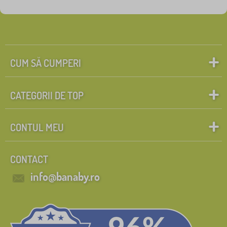
Personaje de poveste
Caută în filtru
FILTRARE
CUM SĂ CUMPERI
CATEGORII DE TOP
CONTUL MEU
CONTACT
info@banaby.ro