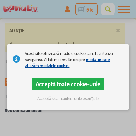
0 lei
×
ATENȚIE
Niciun produs nu corespunde criteriilor.
Acest site utilizează module cookie care facilitează
navigarea. Aflați mai multe despre
modul în care
Banaby.ro
»
Bob der Baumeister
utilizăm modulele cookie.
Bob der Baumeister
Acceptă toate cookie-urile
Filtrare
Personaje de poveste
Acceptă doar cookie-urile esențiale
Bob der Baumeister
×
FILTRARE