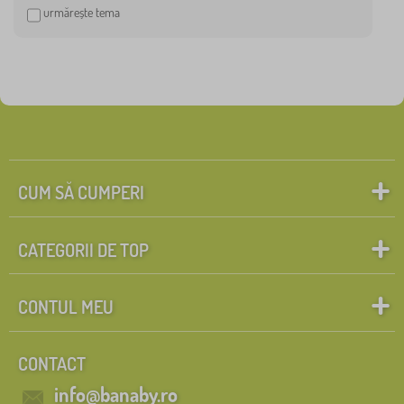
p
urmărește tema
Cars
2
a
t
afișează
mai
multe >
FILTRARE
CUM SĂ CUMPERI
CATEGORII DE TOP
CONTUL MEU
CONTACT
info@banaby.ro