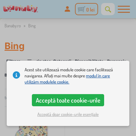
0 lei
Banaby.ro
»
Bing
Bing
✓
Filtrare
in stoc
Categorii
Disponibilitate
Personaje de 
1
Acest site utilizează module cookie care facilitează
Bing
navigarea. Aflați mai multe despre
modul în care
utilizăm modulele cookie.
×
FILTRARE
total
1
produse
Acceptă toate cookie-urile
popularitate
Categorii
Acceptă doar cookie-urile esențiale
A
›
1
ș
t