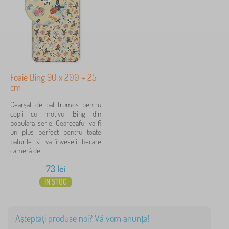
e
Caută în filtru
r
n
u
Disponibilitate
t
u
r
Personaje de poveste
1
i
p
Foaie Bing 90 x 200 + 25
e
cm
n
t
Bing
1
Cearșaf de pat frumos pentru
✓
r
copii cu motivul Bing din
u
populara serie. Cearceaful va fi
Frozen
7
p
un plus perfect pentru toate
a
paturile și va înveseli fiecare
Lilo and Stitch
t
5
cameră de...
>
C
73
lei
Minnie Mouse
5
e
IN STOC
a
Gabby's Dollhouse
4
r
ș
a
Spiderman
3
Așteptați produse noi? Vă vom anunța!
f