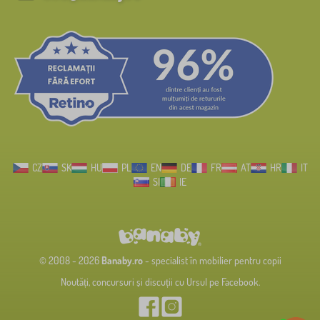
CZ
SK
HU
PL
EN
DE
FR
AT
HR
IT
SI
IE
© 2008 - 2026
Banaby.ro
- specialist în mobilier pentru copii
Noutăți, concursuri și discuții cu Ursul pe Facebook.