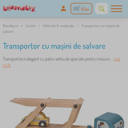
0 lei
Banaby.ro
»
Jucării
/
Vehicule & mașinuțe
/
Transportor cu mașini de
salvare
Transportor cu mașini de salvare
Transportorul elegant cu patru vehicule speciale pentru misiuni. ..
mai
mult