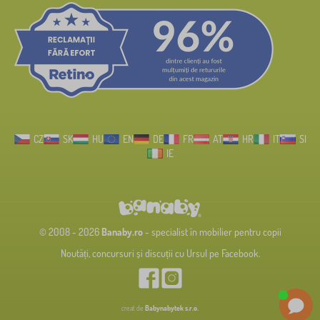
CZ
SK
HU
EN
DE
FR
AT
HR
IT
SI
IE
© 2008 - 2026
Banaby.ro
- specialist în mobilier pentru copii
Noutăți, concursuri și discuții cu Ursul pe Facebook.
creat de
Babynabytek s.r.o.