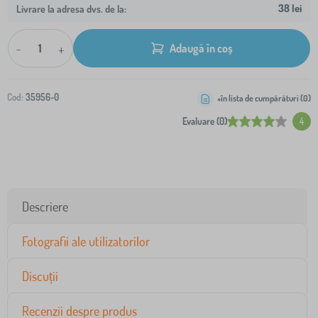
38 lei
Livrare la adresa dvs. de la:
-
+
Adaugă în coș
Cod:
35956-0
+în lista de cumpărături (
0
)
Evaluare (0)
4
Descriere
Fotografii ale utilizatorilor
Discuții
Recenzii despre produs