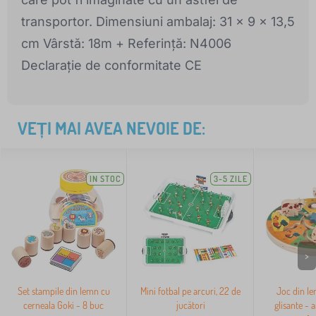
transportor. Dimensiuni ambalaj: 31 x 9 x 13,5
cm Vârstă: 18m + Referință: N4006
Declarație de conformitate CE
VEȚI MAI AVEA NEVOIE DE:
IN STOC
3-5 ZILE
>
Set stampile din lemn cu
Mini fotbal pe arcuri, 22 de
Joc din le
cerneala Goki - 8 buc
jucători
glisante - 