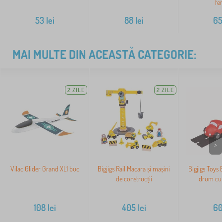
fe
53
lei
88
lei
6
MAI MULTE DIN ACEASTĂ CATEGORIE:
2 ZILE
2 ZILE
>
Vilac Glider Grand XL1 buc
Bigjigs Rail Macara și mașini
Bigjigs Toys
de construcții
drum cu
108
lei
405
lei
6