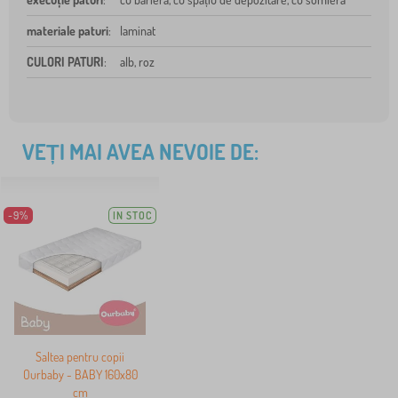
materiale paturi
:
laminat
CULORI PATURI
:
alb, roz
VEȚI MAI AVEA NEVOIE DE:
-9%
IN STOC
Saltea pentru copii
Ourbaby - BABY 160x80
cm