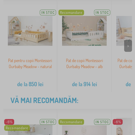
IN STOC
Recomandare
IN STOC
>
Pat pentru copii Montessori
Pat de copii Montessori
Pat de copi
Ourbaby Meadow - natural
Ourbaby Meadow - alb
Ourbaby M
de la
850
lei
de la
914
lei
de l
VĂ MAI RECOMANDĂM:
-6%
IN STOC
Recomandare
IN STOC
-6%
Recomandare