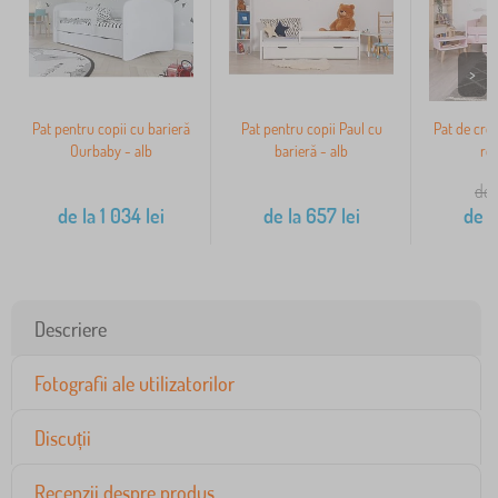
>
Pat pentru copii cu barieră
Pat pentru copii Paul cu
Pat de creșt
Ourbaby - alb
barieră - alb
ro
de 
de la
1 034
lei
de la
657
lei
de l
Descriere
Fotografii ale utilizatorilor
Discuții
Recenzii despre produs