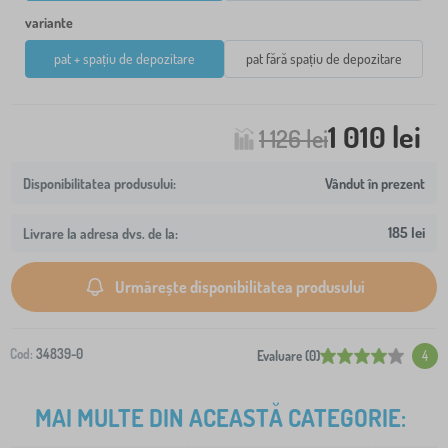
variante
pat + spațiu de depozitare
pat fără spațiu de depozitare
1 010 lei
1 126 lei
Vândut în prezent
185 lei
Livrare la adresa dvs. de la:
Urmărește disponibilitatea produsului
Cod:
34839-0
Evaluare (0)
4
MAI MULTE DIN ACEASTĂ CATEGORIE: