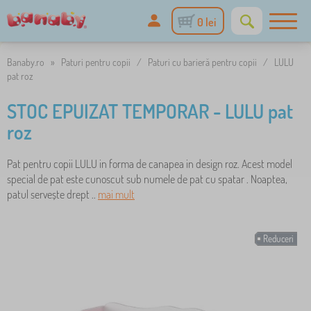
0 lei
Banaby.ro
»
Paturi pentru copii
/
Paturi cu barieră pentru copii
/
LULU
pat roz
STOC EPUIZAT TEMPORAR - LULU pat
roz
Pat pentru copii LULU in forma de canapea in design roz. Acest model
special de pat este cunoscut sub numele de pat cu spatar . Noaptea,
patul servește drept ..
mai mult
Reduceri