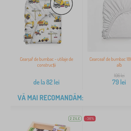
Cearșaf de bumbac - utilaje de
Cearceaf de bumbac 1
construcții
alb
106
lei
de la
82
lei
79
lei
VĂ MAI RECOMANDĂM:
2 ZILE
-36%