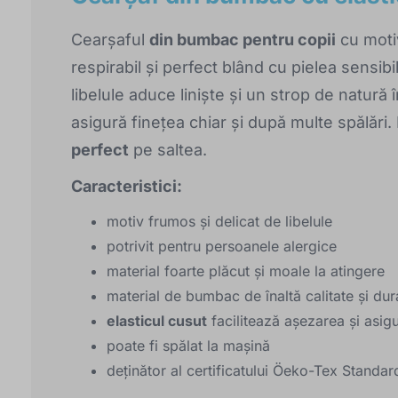
Cearșaful
din bumbac pentru copii
cu moti
respirabil și perfect blând cu pielea sensi
libelule aduce liniște și un strop de natură
asigură finețea chiar și după multe spălări.
perfect
pe saltea.
Caracteristici:
motiv frumos și delicat de libelule
potrivit pentru persoanele alergice
material foarte plăcut și moale la atingere
material de bumbac de înaltă calitate și dur
elasticul cusut
facilitează așezarea și asig
poate fi spălat la mașină
deținător al certificatului Öeko-Tex Standar