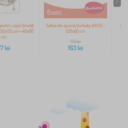
>
 pentru copii Ursuleț
Saltea din spumă Ourbaby BASIC -
Set 
100x135 cm + 40x60
120x60 cm
anu
cm
173
lei
67
lei
163
lei