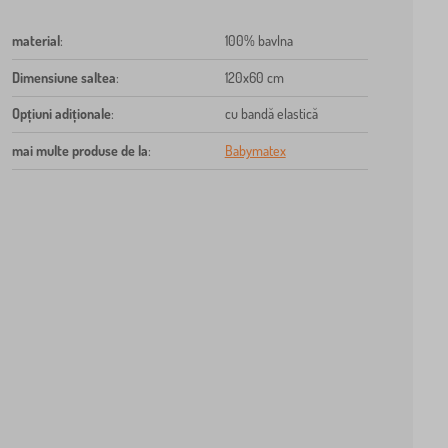
material
:
100% bavlna
Dimensiune saltea
:
120x60 cm
Opțiuni adiționale
:
cu bandă elastică
mai multe produse de la
:
Babymatex