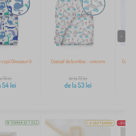
>
copii Dinozauri II
Cearșaf de bumbac - unicorni
Cearșaf
la 74
lei
de la 72
lei
a
54
lei
de la
53
lei
ÎN TERMEN DE 7 ZILE
1-3 SĂPTĂMÂNI
-9%