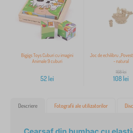
Bigjigs Toys Cuburi cu imagini
Joc de echilibru „Poves
Animale 9 cuburi
- natural
168
lei
52
lei
108
lei
Descriere
Fotografii ale utilizatorilor
Disc
Cearșaf din bumbac cu elasti