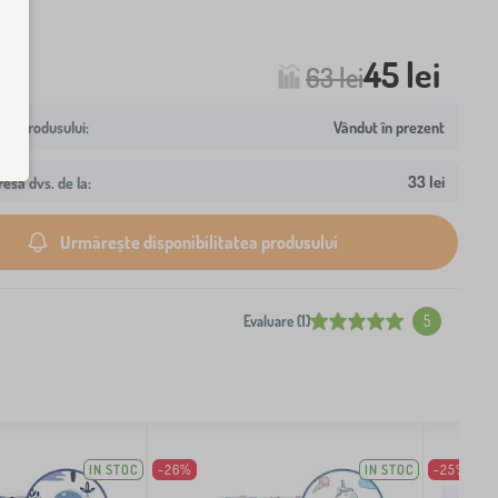
45 lei
63 lei
Vândut în prezent
33 lei
resa dvs. de la:
Urmărește disponibilitatea produsului
Evaluare (1)
5
IN STOC
-26%
IN STOC
-25%