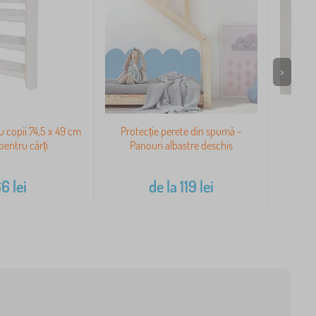
>
u copii 74,5 x 49 cm
Protecție perete din spumă -
Set
 pentru cărți
Panouri albastre deschis
66
lei
de la
119
lei