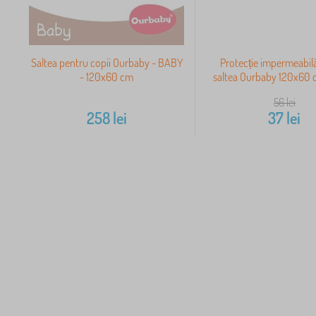
Saltea pentru copii Ourbaby - BABY
Protecție impermeabil
- 120x60 cm
saltea Ourbaby 120x60 c
56
lei
258
lei
37
lei