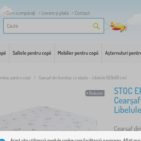
Cum cumpărați
Livrare și plată
Contact
pii
Saltele pentru copii
Mobilier pentru copii
Așternuturi pentr
umbac pentru copii
/
Cearșaf din bumbac cu elastic - Libelule (120x60 cm)
STOC E
Reduceri
Cearșaf
Libelul
Cearșaf din
mai mult
Acest site utilizează module cookie care facilitează navigarea. Aflați mai