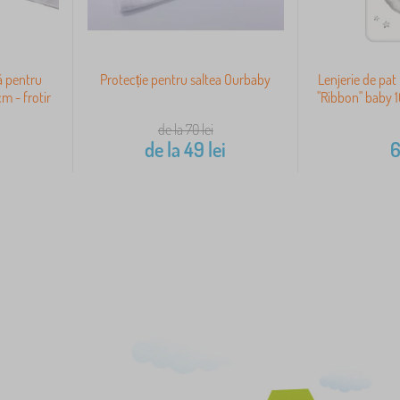
ă pentru
Protecție pentru saltea Ourbaby
Lenjerie de pat
m - frotir
"Ribbon" baby 
de la 70
lei
de la
49
lei