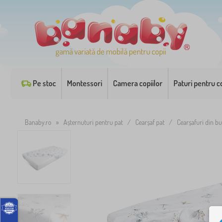
gamă variată de mobilă pentru copii
Pe stoc
Montessori
Camera copiilor
Paturi pentru co
Banaby.ro
»
Așternuturi pentru pat
/
Cearșaf pat
/
Cearșafuri din b