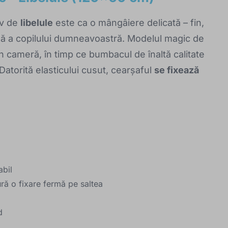
v de
libelule
este ca o mângâiere delicată – fin,
bilă a copilului dumneavoastră. Modelul magic de
 în cameră, în timp ce bumbacul de înaltă calitate
 Datorită elasticului cusut, cearșaful
se fixează
abil
ură o fixare fermă pe saltea
d