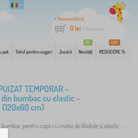
Neautentificat
0 lei
/
0
produse
98
408
u pat
Totul pentru sugari
Jucării
Noutăți
REDUCERE %
PUIZAT TEMPORAR -
 din bumbac cu elastic -
e (120x60 cm)
 bumbac pentru copii cu motiv de libelule și elastic. ..