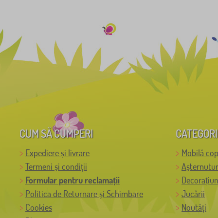
CUM SĂ CUMPERI
CATEGORI
Expediere și livrare
Mobilă cop
Termeni și condiții
Așternutur
Formular pentru reclamații
Decorațiun
Politica de Returnare și Schimbare
Jucării
Cookies
Noutăți