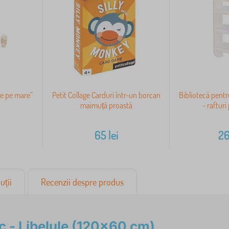
te pe mare”
Petit Collage Carduri într-un borcan
Bibliotecă pentr
maimuță proastă
- rafturi
65
lei
2
uții
Recenzii despre produs
c - Libelule (120x60 cm)