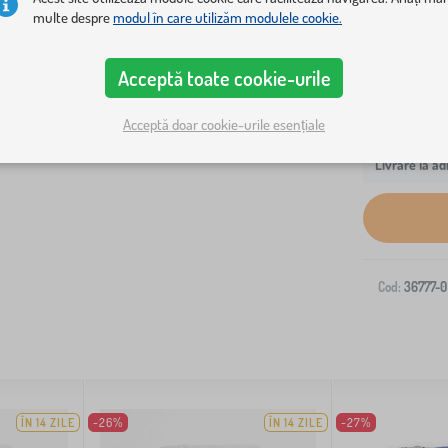
multe despre
modul în care utilizăm modulele cookie.
Acceptă toate cookie-urile
Acceptă doar cookie-urile esențiale
Livrare la ad
Cod:
36777-0
ÎN 14 ZILE
-26%
ÎN 14 ZILE
-27%